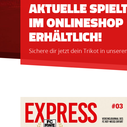
AKTUELLE SPIEL
IM ONLINESHOP
ERHÄLTLICH!
Sichere dir jetzt dein Trikot in unser