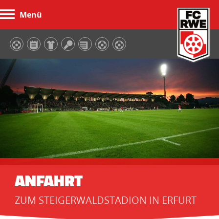
Menü
FC Rot-Weiß Erfurt
ANFAHRT
ZUM STEIGERWALDSTADION IN ERFURT