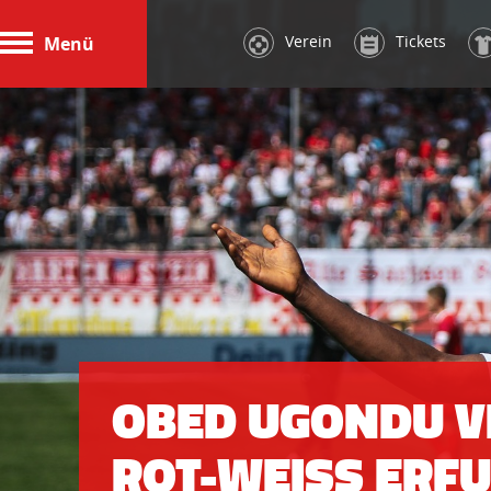
Verein
Tickets
Menü
OBED UGONDU V
ROT-WEISS ERFUR