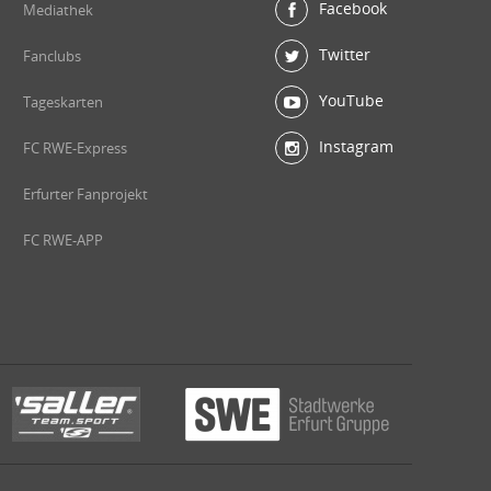
Facebook
Mediathek
Twitter
Fanclubs
YouTube
Tageskarten
Instagram
FC RWE-Express
Erfurter Fanprojekt
FC RWE-APP