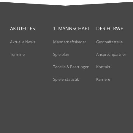
AKTUELLES
1. MANNSCHAFT
DER FC RWE
Aktuelle News
Mannschaftskader
Geschäftsstelle
Termine
Spielplan
Ansprechpartner
Tabelle & Paarungen
Kontakt
Spielerstatistik
Karriere