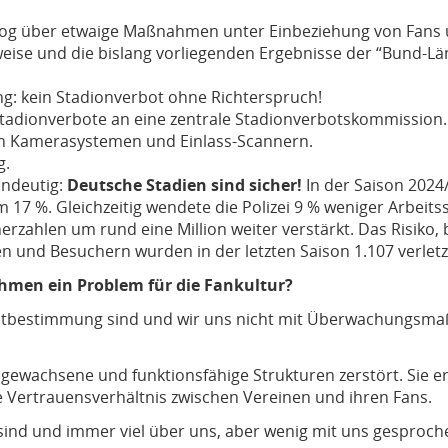
log über etwaige Maßnahmen unter Einbeziehung von Fans 
sweise und die bislang vorliegenden Ergebnisse der “Bund-
g: kein Stadionverbot ohne Richterspruch!
tadionverbote an eine zentrale Stadionverbotskommission.
ten Kamerasystemen und Einlass-Scannern.
g.
indeutig:
Deutsche Stadien sind sicher!
In der Saison 2024/
m 17 %. Gleichzeitig wendete die Polizei 9 % weniger Arbeit
rzahlen um rund eine Million weiter verstärkt. Das Risiko, 
 und Besuchern wurden in der letzten Saison 1.107 verletzt
men ein Problem für die Fankultur?
lbstbestimmung sind und wir uns nicht mit Überwachungsma
n gewachsene und funktionsfähige Strukturen zerstört. Sie 
e Vertrauensverhältnis zwischen Vereinen und ihren Fans.
 sind und immer viel über uns, aber wenig mit uns gesproch