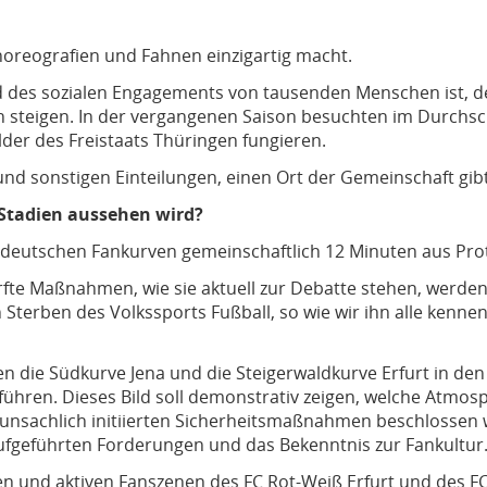
Choreografien und Fahnen einzigartig macht.
 und des sozialen Engagements von tausenden Menschen ist, de
ich steigen. In der vergangenen Saison besuchten im Durchs
lder des Freistaats Thüringen fungieren.
und sonstigen Einteilungen, einen Ort der Gemeinschaft gibt
 Stadien aussehen wird?
ie deutschen Fankurven gemeinschaftlich 12 Minuten aus Pro
ärfte Maßnahmen, wie sie aktuell zur Debatte stehen, werde
terben des Volkssports Fußball, so wie wir ihn alle kennen
 die Südkurve Jena und die Steigerwaldkurve Erfurt in de
hren. Dieses Bild soll demonstrativ zeigen, welche Atmosp
 unsachlich initiierten Sicherheitsmaßnahmen beschlossen w
aufgeführten Forderungen und das Bekenntnis zur Fankultur
en und aktiven Fanszenen des FC Rot-Weiß Erfurt und des FC C