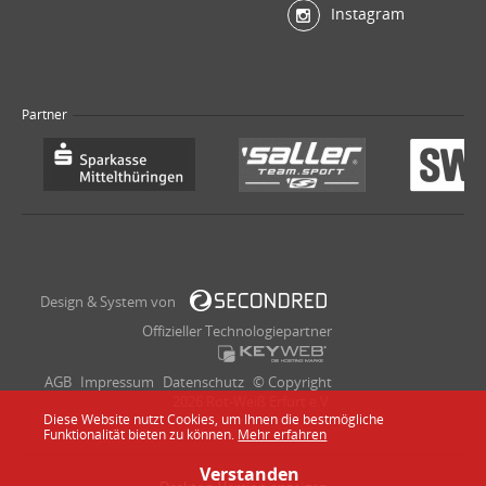
Instagram
Partner
Design & System von
Offizieller Technologiepartner
AGB
Impressum
Datenschutz
© Copyright
2026 Rot-Weiß Erfurt e.V.
Diese Website nutzt Cookies, um Ihnen die bestmögliche
Funktionalität bieten zu können.
Mehr erfahren
Verstanden