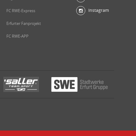
Instagram
FC RWE-Express
Erfurter Fanprojekt
FC RWE-APP