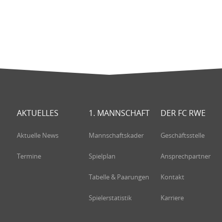
AKTUELLES
1. MANNSCHAFT
DER FC RWE
Aktuelle News
Mannschaftskader
Geschäftsstelle
Termine
Spielplan
Ansprechpartner
Tabelle & Paarungen
Kontakt
Spielerstatistik
Karriere