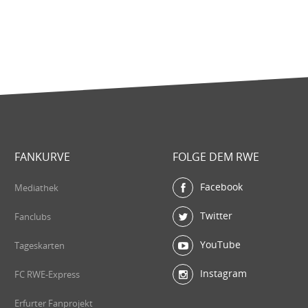
FANKURVE
FOLGE DEM RWE
Facebook
Mediathek
Twitter
Fanclubs
YouTube
Tageskarten
Instagram
FC RWE-Express
Erfurter Fanprojekt