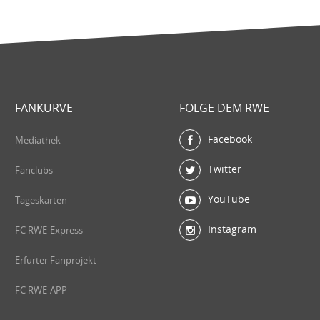
FANKURVE
FOLGE DEM RWE
Facebook
Mediathek
Twitter
Fanclubs
YouTube
Tageskarten
Instagram
FC RWE-Express
Erfurter Fanprojekt
FC RWE-APP