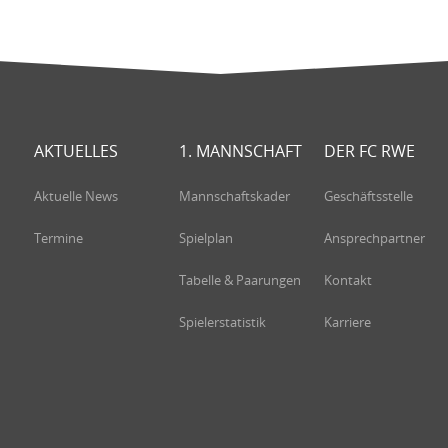
AKTUELLES
1. MANNSCHAFT
DER FC RWE
Aktuelle News
Mannschaftskader
Geschäftsstelle
Termine
Spielplan
Ansprechpartner
Tabelle & Paarungen
Kontakt
Spielerstatistik
Karriere